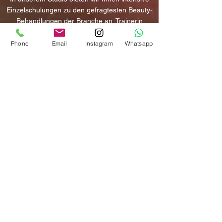
Einzelschulungen zu den gefragtesten Beauty-
Behandlungen der Branche an. Trainerin
Jaqueline Plump vermittelt wertvolles
Theoriewissen und zeigt, wie Sie die
Phone
Email
Instagram
Whatsapp
Behandlung an einem Schulungsmodell
professionell umsetzen. Melden Sie sich jetzt
für Ihre exklusive Einzelschulung an und
perfektionieren Sie Ihr Schönheitshandwerk.
Zu den Schulungen
Über uns
In unserem Kosmetikstudio in der