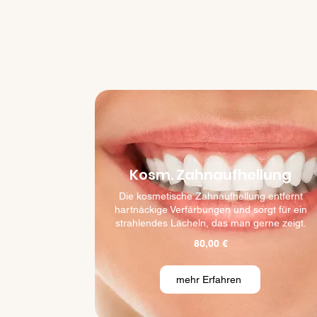
Kosm. Zahnaufhellung
Die kosmetische Zahnaufhellung entfernt
hartnäckige Verfärbungen und sorgt für ein
strahlendes Lächeln, das man gerne zeigt.
80,00 €
mehr Erfahren