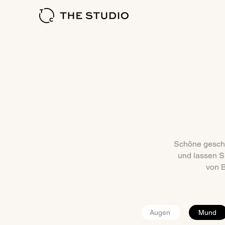
Schöne geschw
und lassen S
von B
Augen
Mund