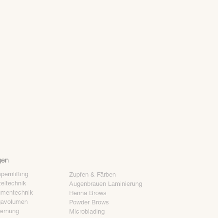
gen
ernlifting
Zupfen & Färben
eltechnik
Augenbrauen Laminierung
umentechnik
Henna Brows
avolumen
Powder Brows
fernung
Microblading