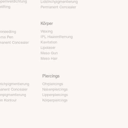
pernverdichtung
Lidstrichpigmentierung
lifting
Permanent Concealer
Körper
Waxing
roneedling
IPL Haarentfernung
sma Pen
Kavitation
manent Concealer
Lipolaser
Meso Gun
Meso Hair
Piercings
trichpigmentierung
Ohrpiercings
anent Concealer
Nasenpiercings
enpigmentierung
Lippenpiercings
en Kontour
Körperpiercings