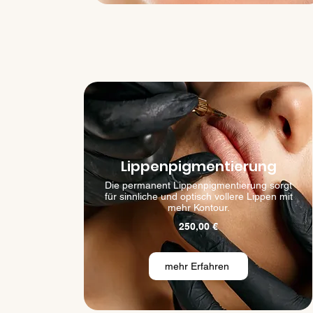
Lippenpigmentierung
Die permanent Lippenpigmentierung sorgt
für sinnliche und optisch vollere Lippen mit
mehr Kontour.
250
,00 €
mehr Erfahren