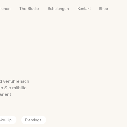
tionen
The Studio
Schulungen
Kontakt
Shop
 verführerisch
 Sie mithilfe
manent
ake-Up
Piercings