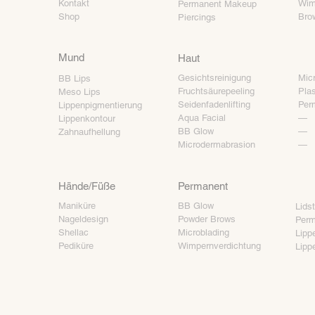
Kontakt
Wim
Permanent Makeup
Shop
Brow
Piercings
Mund
Haut
Gesichtsreinigung
Mic
BB Lips
Fruchtsäurepeeling
Pla
Meso Lips
Seidenfadenlifting
Per
Lippenpigmentierung
Aqua Facial
—
Lippenkontour
BB Glow
—
Zahnaufhellung
Microdermabrasion
—
Hände/Füße
Permanent
Maniküre
BB Glow
Lids
Nageldesign
Powder Brows
Perm
Shellac
Microblading
Lipp
Pediküre
Wimpernverdichtung
Lipp