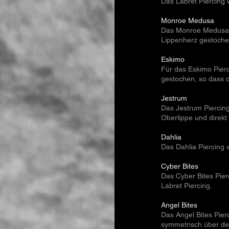
Das Labret Piercing 
Monroe Medusa
Das Monroe Medusa Pi
Lippenherz gestoche
Eskimo
Für das Eskimo Pierc
gestochen, so dass di
Jestrum
Das Jestrum Piercing
Oberlippe und direk
Dahlia
Das Dahlia Piercing 
Cyber Bites
Das Cyber Bites Pier
Labret Piercing.
Angel Bites
Das Angel Bites Pier
symmetrisch über de