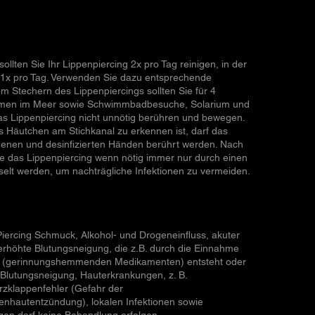
ollten Sie Ihr Lippenpiercing 2x pro Tag reinigen, in der
1x pro Tag. Verwenden Sie dazu entsprechende
em Stechern des Lippenpiercings sollten Sie für 4
men im Meer sowie Schwimmbadbesuche, Solarium und
s Lippenpiercing nicht unnötig berühren und bewegen.
es Häutchen am Stichkanal zu erkennen ist, darf das
henen und desinfizierten Händen berührt werden. Nach
te das Lippenpiercing wenn nötig immer nur durch einen
selt werden, um nachträgliche Infektionen zu vermeiden.
Piercing Schmuck, Alkohol- und Drogeneinfluss, akuter
, erhöhte Blutungsneigung, die z.B. durch die Einnahme
n (gerinnungshemmenden Medikamenten) entsteht oder
r Blutungsneigung, Hauterkrankungen, z. B.
rzklappenfehler (Gefahr der
enhautentzündung), lokalen Infektionen sowie