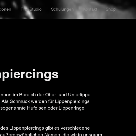
tionen
The Studio
Schulungen
Kontakt
Shop
piercings
önnen im Bereich der Ober- und Unterlippe
 Als Schmuck werden für Lippenpiercings
, sogenannte Hufeisen oder Lippenringe
 des Lippenpiercings gibt es verschiedene
t außergewöhnlichen Namen, die wir in unserem