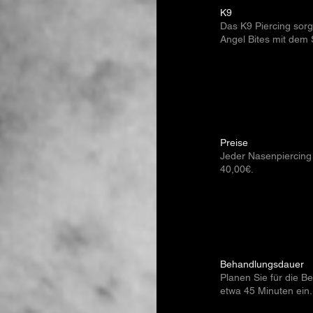
K9
Das K9 Piercing sorg
Angel Bites mit dem S
Preise
Jeder Nasenpiercing
40,00€.
Behandlungsdauer
Planen Sie für die B
etwa 45 Minuten ein.