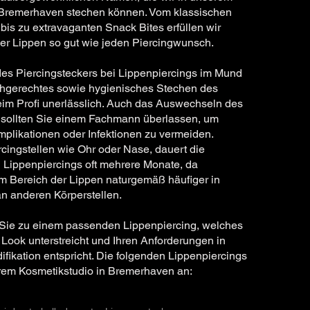
 Bremerhaven stechen können. Vom klassischen
is zu extravaganten Snack Bites erfüllen wir
der Lippen so gut wie jeden Piercingwunsch.
des Piercingsteckers bei Lippenpiercings im Mund
fachgerechtes sowie hygienisches Stechen des
eim Profi unerlässlich. Auch das Auswechseln des
sollten Sie einem Fachmann überlassen, um
plikationen oder Infektionen zu vermeiden.
rcingstellen wie Ohr oder Nase, dauert die
 Lippenpiercings oft mehrere Monate, da
m Bereich der Lippen naturgemäß häufiger in
an anderen Körperstellen.
 Sie zu einem passenden Lippenpiercing, welches
n Look unterstreicht und Ihren Anforderungen in
ikation entspricht. Die folgenden Lippenpiercings
erem Kosmetikstudio in Bremerhaven an: