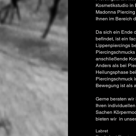
Kosmetikstudio in
Madonna Piercing b
Ihnen im Bereich 
Da sich ein Ende 
befindet, ist ein 
Lippenpiercings b
Piercingschmucks 
anschließende Kom
Anders als bei Pie
Heilungsphase bei
Piercingschmuck i
Bewegung ist als 
Gerne beraten wir
Ihren individuelle
Sachen Körpermodif
bieten wir in uns
Labret