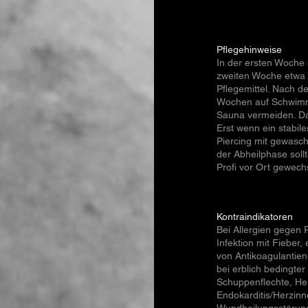
Pflegehinweise
In der ersten Woche s
zweiten Woche etwa 
Pflegemittel. Nach d
Wochen auf Schwim
Sauna vermeiden. Da
Erst wenn ein stabil
Piercing mit gewasc
der Abheilphase soll
Profi vor Ort gewech
Kontraindikatoren
Bei Allergien gegen 
Infektion mit Fieber
von Antikoagulantie
bei erblich bedingte
Schuppenflechte, He
Endokarditis/Herzinn