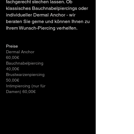
fachgerecht stechen lassen. Ob
klassisches Bauchnabelpiercings oder
individueller Dermal Anchor - wir
beraten Sie gerne und können Ihnen zu
Ihrem Wunsch-Piercing verhelfen.
Preise
Dermal Anchor
60,00€
Bauchnabelpiercing
40,00€
Brustwarzenpiercing
50,00€
Intimpiercing (nur für
Damen) 60,00€