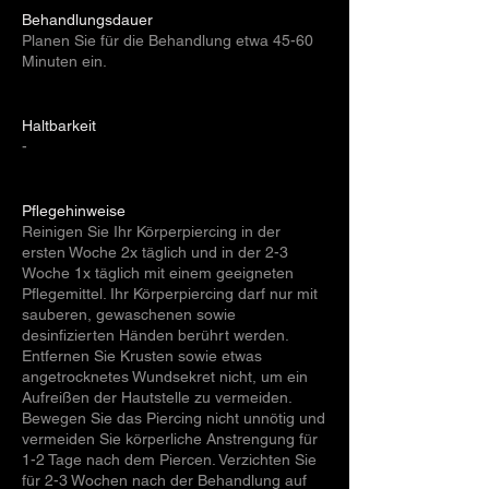
Behandlungsdauer
Planen Sie für die Behandlung etwa 45-60
Minuten ein.
Haltbarkeit
-
Pflegehinweise
Reinigen Sie Ihr Körperpiercing in der
ersten Woche 2x täglich und in der 2-3
Woche 1x täglich mit einem geeigneten
Pflegemittel. Ihr Körperpiercing darf nur mit
sauberen, gewaschenen sowie
desinfizierten Händen berührt werden.
Entfernen Sie Krusten sowie etwas
angetrocknetes Wundsekret nicht, um ein
Aufreißen der Hautstelle zu vermeiden.
Bewegen Sie das Piercing nicht unnötig und
vermeiden Sie körperliche Anstrengung für
1-2 Tage nach dem Piercen. Verzichten Sie
für 2-3 Wochen nach der Behandlung auf