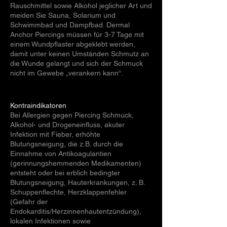
Rauschmittel sowie Alkohol jeglicher Art und
meiden Sie Sauna, Solarium und
Schwimmbad und Dampfbad. Dermal
Anchor Piercings müssen für 3-7 Tage mit
einem Wundpflaster abgeklebt werden,
damit unter keinen Umständen Schmutz an
die Wunde gelangt und sich der Schmuck
nicht im Gewebe „verankern kann“.
Kontraindikatoren
Bei Allergien gegen Piercing Schmuck,
Alkohol- und Drogeneinfluss, akuter
Infektion mit Fieber, erhöhte
Blutungsneigung, die z.B. durch die
Einnahme von Antikoagulantien
(gerinnungshemmenden Medikamenten)
entsteht oder bei erblich bedingter
Blutungsneigung, Hauterkrankungen, z. B.
Schuppenflechte, Herzklappenfehler
(Gefahr der
Endokarditis/Herzinnenhautentzündung),
lokalen Infektionen sowie